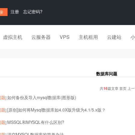
注册
忘记密码?
虚拟主机
云服务器
VPS
主机租用
云建站
数据库问题
共
16
篇文章 首页 上
问题
如何备份及导入mysql数据库(图形版)
]
问题
[原创]如何将Mysql数据库如4.0X版升级为4.1/5.x版？
]
问题
MSSQL和MYSQL有什么区别?
]
问题
清空MYSQL数据库的简单办法
]