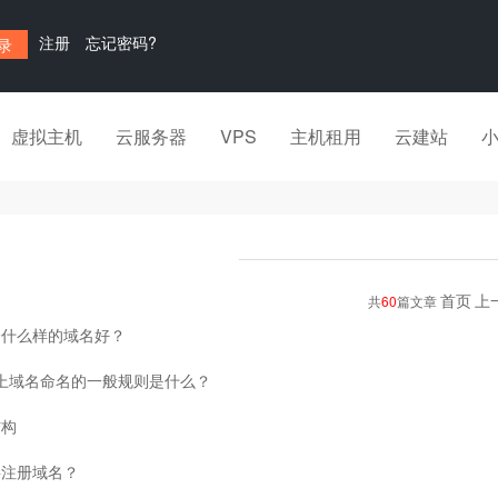
注册
忘记密码?
虚拟主机
云服务器
VPS
主机租用
云建站
首页
上
共
60
篇文章
个什么样的域名好？
rnet上域名命名的一般规则是什么？
结构
要注册域名？