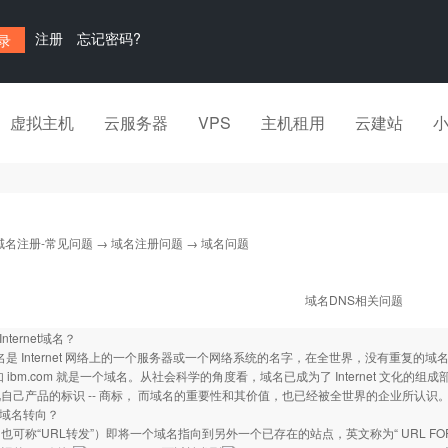
注册
忘记密码?
虚拟主机
云服务器
VPS
主机租用
云建站
域名注册-常见问题
→
域名注册问题
→ 域名问题
域名DNS相关问题
nternet域名？
net域名是 Internet 网络上的一个服务器或一个网络系统的名字，在全世界，没有重复的
如 ibm.com 就是一个域名。从社会科学的角度看，域名已成为了 Internet 文化
自己产品的标识 -- 商标， 而域名的重要性和其价值，也已经被全世界的企业所认识
叫域名转向？
也可称“URL转发”）即将一个域名指向到另外一个已存在的站点，英文称为“ URL FO