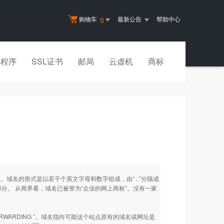
购物车
最新公告
帮助中心
0
小程序
SSL证书
邮局
云虚机
商标
域名。域名的形式是以若干个英文字母和数字组成，由“ . ”分隔成
的组成部分。 从商界看，域名已被誉为“企业的网上商标”。没有一家
。
RWARDING ”。域名指向可能这个站点原有的域名或网址是