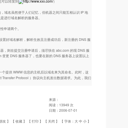
也可以转发到
http://www.xxx.com/
）
间是一一对应的，域名虽然便于人们记忆，但机器之间只能互相认识 IP 地
就是进行域名解析的服务器。
一次性申请两个。
机名设置好域名解析，解析生效且注册成功后，新注册的 DNS 服
）的 DNS 服务器，则在提交注册申请后，须尽快在 abc.com 的现 DNS 服
 abc.com 变更 DNS 服务器了，也要在新的 DNS 服务器上设置以上
建立一个提供 WWW 信息的主机后以域名来为其命名。此时，这
Transfer Protocol ）协议向主机发出数据请求。为此，我们
来源：
阅读：
13949
次
日期：
2006-07-01
朋友
】 【
收藏
】 【
打印
】 【
关闭
】 【 字体：
大
中
小
】