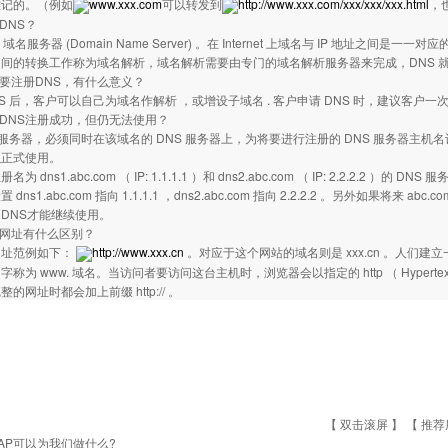
难记的。（例如
www.xxx.com
可以转发到
http://www.xxx.com/xxx/xxx/xxx.html
，
DNS？
域名服务器 (Domain Name Server) 。在 Internet 上域名与 IP 地址之
间的转换工作称为域名解析，域名解析需要由专门的域名解析服务器来完成，DNS 
么要注册DNS，有什么意义？
NS 后，客户可以自己为域名作解析 ，或增设子域名 . 客户申请 DNS 时，建议客户
么DNS注册成功，但仍无法使用？
S 服务器，必须同时在该域名的 DNS 服务器上，为将要进行注册的 DNS 服务器主
以正式使用。
为 dns1.abc.com （ IP: 1.1.1.1 ）和 dns2.abc.com （ IP: 2.2.2.2 
dns1.abc.com 指向 1.1.1.1 ，dns2.abc.com 指向 2.2.2.2 。另外如果将来
DNS才能继续使用。
与网址有什么区别？
网址范例如下：
http://www.xxx.cn
。对应于这个网站的域名则是 xxx.cn 。人们
称为 www. 域名。当访问者要访问这台主机时，浏览器会以指定的 http （ Hypertext 
的网址时都会加上前缀 http:// 。
【 双击滚屏 】 【
推荐
AP可以为我们做什么?