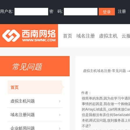
用户名:
密 码:
注册
首页
域名注册
虚拟主机
云
常见问题
虚拟主机域名注册-常见问题
首页
作者：
很简单的东西,因为在学习中遇到
虚拟主机问题
事情的起因是,我在做一个购物蓝时,
的ArrayList成员_cart用来放Ca
域名注册问题
但是我都没有弄任何Serializabl
本机调试没问题,放到服务器上却
不进?
企业邮局问题