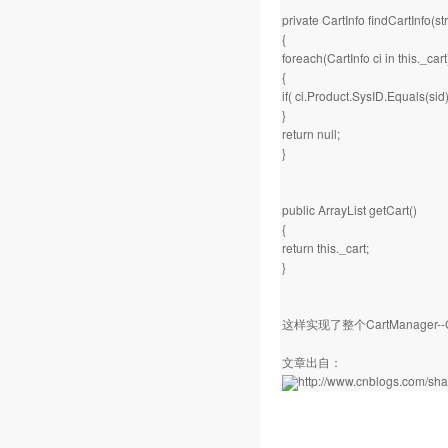
private CartInfo findCartInfo(str
{
foreach(CartInfo ci in this._cart
{
if( ci.Product.SysID.Equals(sid) 
}
return null;
}
public ArrayList getCart()
{
return this._cart;
}
这样实现了整个CartManager--C
文章出自：
http://www.cnblogs.com/sha