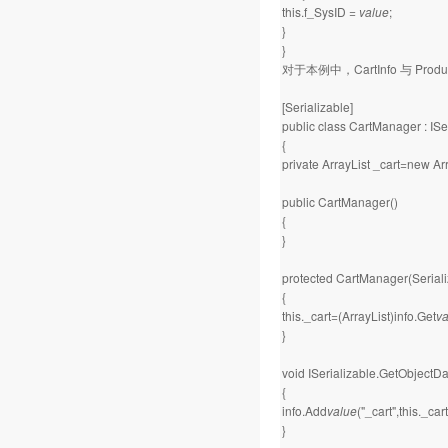
this.f_SysID =
value
;
}
}
对于本例中，CartInfo 与 P
[Serializable]
public class CartManager : ISe
{
private ArrayList _cart=new Arr
public CartManager()
{
}
protected CartManager(Serializ
{
this._cart=(ArrayList)info.Get
va
}
void ISerializable.GetObjectDa
{
info.Add
value
("_cart",this._cart
}