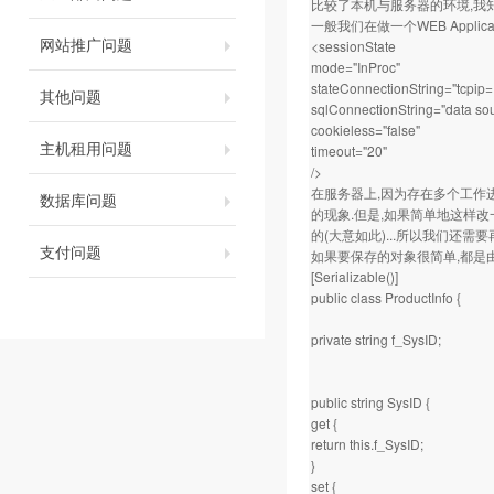
比较了本机与服务器的环境,我知道问
一般我们在做一个WEB Applicat
网站推广问题
<sessionState
mode="InProc"
stateConnectionString="tcpip
其他问题
sqlConnectionString="data so
cookieless="false"
主机租用问题
timeout="20"
/>
在服务器上,因为存在多个工作进程,
数据库问题
的现象.但是,如果简单地这样改一下
的(大意如此)...所以我们还需
支付问题
如果要保存的对象很简单,都是由
[Serializable()]
public class ProductInfo {
private string f_SysID;
public string SysID {
get {
return this.f_SysID;
}
set {