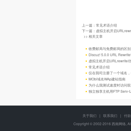
上一篇：
常见术语介绍
下一篇：
虚拟主机开启URLrew
>> 相关文章
收费邮局与免费邮局的区别
Discuz! 5.0.0 URL Rewr
虚拟主机开启URLrewrit
常见术语介绍
仅在我司注册了一个域名，
MObi域名WAp建站指南
为什么我测试速度时访问双
独立独享主机用FTP Serv
关于我们
|
联系我们
|
付款
Copyright © 2002-2016 西南网络, All