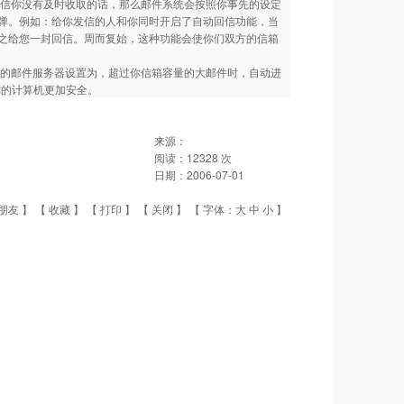
信你没有及时收取的话，那么邮件系统会按照你事先的设定
弹。例如：给你发信的人和你同时开启了自动回信功能，当
之给您一封回信。周而复始，这种功能会使你们双方的信箱
的邮件服务器设置为，超过你信箱容量的大邮件时，自动进
你的计算机更加安全。
来源：
阅读：
12328
次
日期：
2006-07-01
朋友
】 【
收藏
】 【
打印
】 【
关闭
】 【 字体：
大
中
小
】