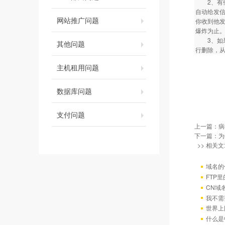
2、有些
自动给发
网站推广问题
你收到他
爆炸为止。
3、如果
其他问题
行删除，从
主机租用问题
数据库问题
支付问题
上一篇：
病
下一篇：
为
>> 相关文
域名的
FTP
CN域
我不需
世界上
什么是