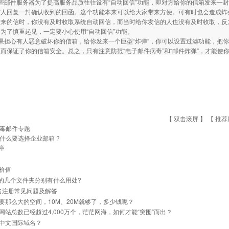
邮件服务器为了提高服务品质往往设有“自动回信”功能，即对方给你的信箱发来一封
信人回复一封确认收到的回函。这个功能本来可以给大家带来方便。可有时也会造成炸
发来的信时，你没有及时收取系统自动回信，而当时给你发信的人也没有及时收取，反
为了慎重起见，一定要小心使用“自动回信”功能。
担心有人恶意破坏你的信箱，给你发来一个巨型“炸弹“，你可以设置过滤功能，把你
而保证了你的信箱安全。总之，只有注意防范“电子邮件病毒”和“邮件炸弹”，才能使
【 双击滚屏 】 【
推荐
毒邮件专题
什么要选择企业邮箱 ?
章
价值
里的几个文件夹分别有什么用处?
名注册常见问题及解答
要那么大的空间，10M、20M就够了，多少钱呢？
网站总数已经超过4,000万个，茫茫网海，如何才能“突围”而出？
中文国际域名？