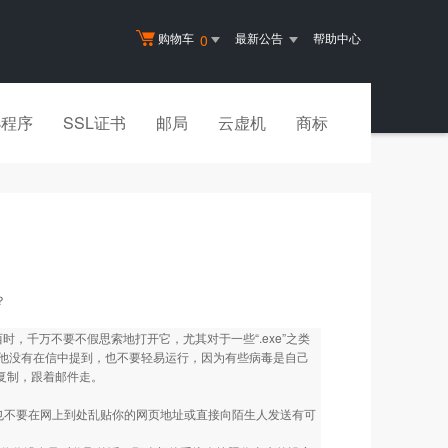
购物车
最新公告
帮助中心
0
小程序
SSL证书
邮局
云虚机
商标
？
，千万不要不假思索地打开它，尤其对于一些“.exe”之类
他没有在信中提到，也不要轻易运行，因为有些病毒是自己
动复制，跟着邮件走。
不要在网上到处乱贴你的网页地址或直接向陌生人发送有可
。