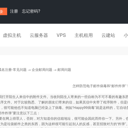
注册
忘记密码?
虚拟主机
云服务器
VPS
主机租用
云建站
域名注册-常见问题
→
企业邮局问题
→ 邮局问题
怎样防范电子邮件病毒和“邮件炸弹”
轻易打开陌生人来信中的附件文件。当收到陌生人寄来的一些自称为不可不看的有趣东西时
程序文件。对于比较熟悉、了解的朋友们寄来的信，如果其信中夹带了程序附件，但是
，很可能他也不知道电脑已经染上了病毒。例如“Happy99病毒”就是这样的，它自
件炸弹”要注意以下三点：
在网上得罪人，否则，对方知道你的信箱地址，很可能会因此而炸你一下。另外，也
为是垃圾邮件之类的东西，因为这样很可能引起别人的反感，甚至招致对方的“炸弹”