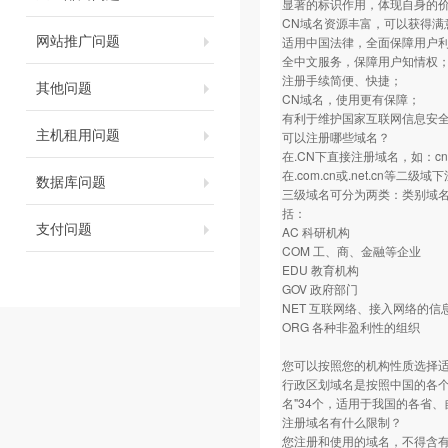
显著的标识作用，体现自身的
CN域名资源丰富，可以获得满
网站推广问题
适用中国法律，全面保障用户
全中文服务，保障用户知情权
注册手续简便、快捷；
其他问题
CN域名，使用更有保障；
有利于维护国家互联网信息安
主机租用问题
可以注册哪些域名？
在.CN下直接注册域名，如：c
在.com.cn或.net.cn等二级
数据库问题
三级域名可分为两类：类别域名和
括：
支付问题
AC 科研机构
COM 工、商、金融等企业
EDU 教育机构
GOV 政府部门
NET 互联网络、接入网络的信息中
ORG 各种非盈利性的组织
您可以按照您的机构性质选择
行政区划域名是按照中国的各个
名"34个，适用于我国的各省、自
注册域名有什么限制？
您注册和使用的域名，不得含