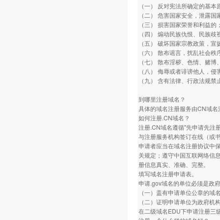
（一） 反对宪法所确定的基本
（二） 危害国家安全，泄露国
（三） 损害国家荣誉和利益的
（四） 煽动民族仇恨、民族歧
（五） 破坏国家宗教政策，宣
（六） 散布谣言，扰乱社会秩
（七） 散布淫秽、色情、赌博
（八） 侮辱或者诽谤他人，侵
（九） 含有法律、行政法规禁
到哪里注册域名？
具体的域名注册服务由CN域
如何注册.CN域名？
注册.CN域名遵循"先申请先注
与注册服务机构签订在线（或
申请者应当在域名注册协议中
关规定；遵守中国互联网络信
册信息真实、准确、完整。
填写域名注册申请表。
申请.gov域名的单位必须是
（一）盖有申请单位公章的域
（二）证明申请单位为政府机
在二级域名EDU下申请注册三